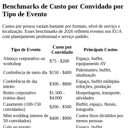
Benchmarks de Custo por Convidado por
Tipo de Evento
Custos por pessoa variam bastante por formato, nível de serviço e
localização. Esses benchmarks de 2026 refletem eventos nos EUA
com planejamento profissional e serviço padrão.
Custo por
Tipo de Evento
Principais Custos
Convidado
Almoço corporativo ou
Espaço, buffet,
$75 - $200
workshop
equipamento AV
Palestrantes, buffet,
Conferência de meio dia
$150 - $400
sinalização
Conferência de dia
Espaço, buffet múltiplas
$300 - $800
inteiro
refeições, produção
Retiro corporativo
$1.500 -
Hospedagem, transporte,
(vários dias)
$4.000
atividades
Casamento (100-150
Buffet, espaço, florais,
$200 - $500
convidados)
fotografia
Mini wedding (menos de
Custos fixos divididos por
$400 - $900
50 convidados)
menos pessoas
Gala ou evento
Espaço, buffet,