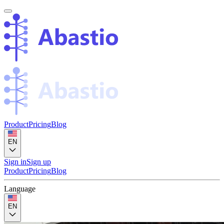
Product
Pricing
Blog
EN
Sign in
Sign up
Product
Pricing
Blog
Language
EN