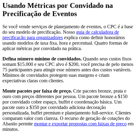
Usando Métricas por Convidado na
Precificação de Eventos
Se você vende serviços de planejamento de eventos, o CPC é a base
do seu modelo de precificação. Nosso
guia de calculadora de
precificação para organizadores
explica como definir honorários
usando modelos de taxa fixa, hora e percentual. Quatro formas de
aplicar métricas por convidado na prática.
Defina número mínimo de convidados.
Quando seus custos fixos
somam $15.000 e seu CPC alvo é $200, você precisa de pelo menos
75 participantes para atingir esse número antes dos custos variáveis.
Mínimos de convidados protegem suas margens e criam
expectativas claras com clientes.
Monte pacotes por faixa de preço.
Crie pacotes bronze, prata e
ouro com preços diferentes por pessoa. Um pacote bronze a $150
por convidado cobre espaço, buffet e coordenação básica. Um
pacote ouro a $350 por convidado adiciona decoração
personalizada, buffet premium e planejamento full-service. Clientes
comparam valor com clareza. O recurso de geração de cotações do
Abastio permite
montar e exportar propostas com faixas de preço
em
minutos.