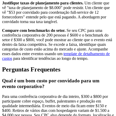
Justifique taxas de planejamento para clientes.
Um cliente que
vê "taxa de planejamento de $8.000" pode resistir. Um cliente que
vê "$53 por convidado para coordenação full-service de 12
fornecedores" entende pelo que está pagando. A abordagem por
convidado torna sua taxa tangível.
Compare com benchmarks do setor.
Se seu CPC para uma
conferência corporativa de 200 pessoas é $600 e o benchmark do
setor é $300 a $800, você pode mostrar ao cliente que o evento está
dentro da faixa competitiva. Se excede a faixa, identifique quais
categorias de custo estão acima do mercado e ajuste. Acompanhe
esses dados entre eventos usando um
template de detalhamento de
custos
para identificar tendências ao longo do tempo.
Perguntas Frequentes
Qual é um bom custo por convidado para um
evento corporativo?
Para uma conferência corporativa de dia inteiro, $300 a $800 por
participante cobre espaço, buffet, palestrantes e produção em
qualidade intermediária. Eventos de meio dia ficam entre $150 e
$400. Retiros de vários dias com hospedagem variam de $1.500 a
$4.000 por pessoa. Seu CPC alvo depende do formato, localização e