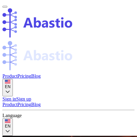
Product
Pricing
Blog
EN
Sign in
Sign up
Product
Pricing
Blog
Language
EN