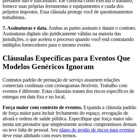
prestador não é funcionário. Ele controla como executa o trabalho,
fornece suas próprias ferramentas e equipamentos e cuida dos
próprios impostos. Essa cláusula protege você de questionamentos
trabalhistas.
7. Assinaturas e data.
Ambas as partes assinam e datam o contrato.
Assinaturas digitais são juridicamente válidas na maioria das
jurisdições, o que acelera o processo quando você está contratando
múltiplos fornecedores para o mesmo evento.
Cláusulas Específicas para Eventos Que
Modelos Genéricos Ignoram
Contratos padrão de prestação de serviço assumem relações
comerciais contínuas com cronogramas flexíveis. Trabalho com
eventos é diferente. Estas cláusulas tratam dos riscos específicos de
entregas em data fixa e no local.
Força maior com contexto de eventos.
Expanda a cláusula padrão
de força maior para incluir fechamento do espaço, revogação de
alvará e ordens de saúde pública. Especifique que força maior não
isenta um prestador que simplesmente aceitou compromissos demais
ou teve falta de pessoal. Seu
plano de gestão de riscos para eventos
deve estar alinhado com esses termos.