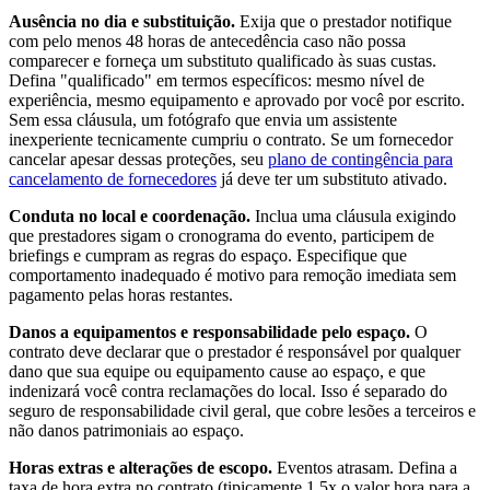
Ausência no dia e substituição.
Exija que o prestador notifique
com pelo menos 48 horas de antecedência caso não possa
comparecer e forneça um substituto qualificado às suas custas.
Defina "qualificado" em termos específicos: mesmo nível de
experiência, mesmo equipamento e aprovado por você por escrito.
Sem essa cláusula, um fotógrafo que envia um assistente
inexperiente tecnicamente cumpriu o contrato. Se um fornecedor
cancelar apesar dessas proteções, seu
plano de contingência para
cancelamento de fornecedores
já deve ter um substituto ativado.
Conduta no local e coordenação.
Inclua uma cláusula exigindo
que prestadores sigam o cronograma do evento, participem de
briefings e cumpram as regras do espaço. Especifique que
comportamento inadequado é motivo para remoção imediata sem
pagamento pelas horas restantes.
Danos a equipamentos e responsabilidade pelo espaço.
O
contrato deve declarar que o prestador é responsável por qualquer
dano que sua equipe ou equipamento cause ao espaço, e que
indenizará você contra reclamações do local. Isso é separado do
seguro de responsabilidade civil geral, que cobre lesões a terceiros e
não danos patrimoniais ao espaço.
Horas extras e alterações de escopo.
Eventos atrasam. Defina a
taxa de hora extra no contrato (tipicamente 1,5x o valor hora para a