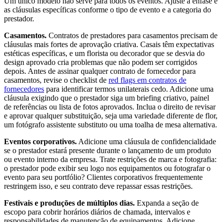
Um único modelo não serve para todos os eventos. Ajuste a ênfase e
as cláusulas específicas conforme o tipo de evento e a categoria do
prestador.
Casamentos.
Contratos de prestadores para casamentos precisam de
cláusulas mais fortes de aprovação criativa. Casais têm expectativas
estéticas específicas, e um florista ou decorador que se desvia do
design aprovado cria problemas que não podem ser corrigidos
depois. Antes de assinar qualquer contrato de fornecedor para
casamentos, revise o checklist de
red flags em contratos de
fornecedores
para identificar termos unilaterais cedo. Adicione uma
cláusula exigindo que o prestador siga um briefing criativo, painel
de referências ou lista de fotos aprovados. Inclua o direito de revisar
e aprovar qualquer substituição, seja uma variedade diferente de flor,
um fotógrafo assistente substituto ou uma toalha de mesa alternativa.
Eventos corporativos.
Adicione uma cláusula de confidencialidade
se o prestador estará presente durante o lançamento de um produto
ou evento interno da empresa. Trate restrições de marca e fotografia:
o prestador pode exibir seu logo nos equipamentos ou fotografar o
evento para seu portfólio? Clientes corporativos frequentemente
restringem isso, e seu contrato deve repassar essas restrições.
Festivais e produções de múltiplos dias.
Expanda a seção de
escopo para cobrir horários diários de chamada, intervalos e
responsabilidades de manutenção de equipamentos. Adicione