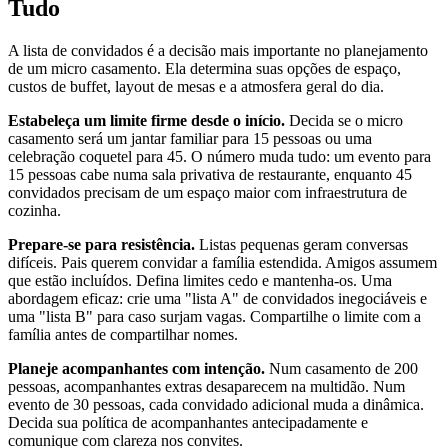
Tudo
A lista de convidados é a decisão mais importante no planejamento
de um micro casamento. Ela determina suas opções de espaço,
custos de buffet, layout de mesas e a atmosfera geral do dia.
Estabeleça um limite firme desde o início.
Decida se o micro
casamento será um jantar familiar para 15 pessoas ou uma
celebração coquetel para 45. O número muda tudo: um evento para
15 pessoas cabe numa sala privativa de restaurante, enquanto 45
convidados precisam de um espaço maior com infraestrutura de
cozinha.
Prepare-se para resistência.
Listas pequenas geram conversas
difíceis. Pais querem convidar a família estendida. Amigos assumem
que estão incluídos. Defina limites cedo e mantenha-os. Uma
abordagem eficaz: crie uma "lista A" de convidados inegociáveis e
uma "lista B" para caso surjam vagas. Compartilhe o limite com a
família antes de compartilhar nomes.
Planeje acompanhantes com intenção.
Num casamento de 200
pessoas, acompanhantes extras desaparecem na multidão. Num
evento de 30 pessoas, cada convidado adicional muda a dinâmica.
Decida sua política de acompanhantes antecipadamente e
comunique com clareza nos convites.