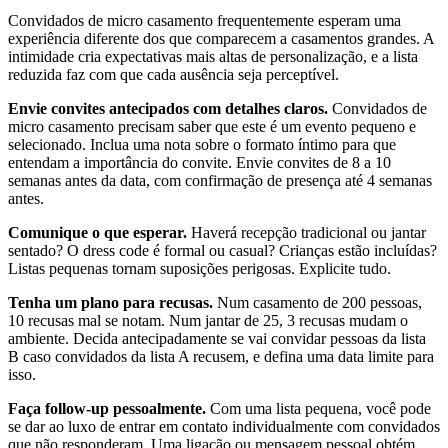
Convidados de micro casamento frequentemente esperam uma
experiência diferente dos que comparecem a casamentos grandes. A
intimidade cria expectativas mais altas de personalização, e a lista
reduzida faz com que cada ausência seja perceptível.
Envie convites antecipados com detalhes claros.
Convidados de
micro casamento precisam saber que este é um evento pequeno e
selecionado. Inclua uma nota sobre o formato íntimo para que
entendam a importância do convite. Envie convites de 8 a 10
semanas antes da data, com confirmação de presença até 4 semanas
antes.
Comunique o que esperar.
Haverá recepção tradicional ou jantar
sentado? O dress code é formal ou casual? Crianças estão incluídas?
Listas pequenas tornam suposições perigosas. Explicite tudo.
Tenha um plano para recusas.
Num casamento de 200 pessoas,
10 recusas mal se notam. Num jantar de 25, 3 recusas mudam o
ambiente. Decida antecipadamente se vai convidar pessoas da lista
B caso convidados da lista A recusem, e defina uma data limite para
isso.
Faça follow-up pessoalmente.
Com uma lista pequena, você pode
se dar ao luxo de entrar em contato individualmente com convidados
que não responderam. Uma ligação ou mensagem pessoal obtém