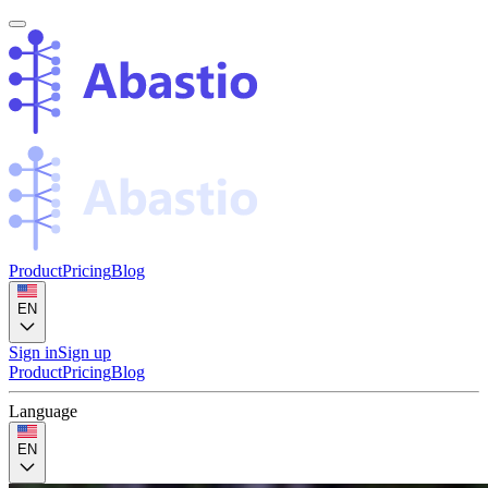
Product
Pricing
Blog
EN
Sign in
Sign up
Product
Pricing
Blog
Language
EN