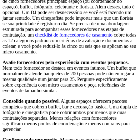
de cinco fornecedores principais: espaço (ou coordenador do
espaço), buffet, fotógrafo, celebrante e florista. Além desses, tudo é
opcional. Um DJ pode ser desnecessário se você está fazendo um
jantar sentado. Um cinegrafista pode importar mais que um florista
se sua prioridade é registrar o dia. Se precisa de uma abordagem
estruturada para acompanhar esses fornecedores nas etapas de
contratação, um
checklist de fornecedores de casamento
cobre todas
as 12 categorias padrão com critérios de avaliação e documentos a
coletar, e você pode reduzi-lo às cinco ou seis que se aplicam ao seu
micro casamento.
Avalie fornecedores pela experiência com eventos pequenos.
Nem todo fornecedor se destaca em eventos íntimos. Um buffet que
normalmente atende banquetes de 200 pessoas pode não entregar a
mesma qualidade num jantar para 25. Pergunte especificamente
sobre experiência com micro casamentos e peça referências de
eventos de tamanho similar.
Consolide quando possível.
Alguns espaços oferecem pacotes
completos que cobrem buffet, bar e decoração básica. Uma dupla de
fotógrafo e cinegrafista pode cobrir ambos por menos que duas
contratações separadas. Menos relações com fornecedores
significam menos pontos de coordenação e menos contratos para
gerenciar.
Confirme tudo por escrito.
Mesmo para um casamento pequeno,