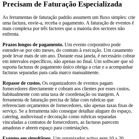
Precisam de Faturação Especializada
As ferramentas de faturação padrão assumem um fluxo simples: crie
uma factura, envie-a, receba o pagamento. A faturação de eventos é
mais complexa por três factores que a maioria dos sectores não
enfrenta.
Prazos longos de pagamento.
Um evento corporativo pode
estender-se por oito meses, do contrato à execução. Um casamento
pode levar mais de um ano. Durante essa janela, é necessário cobrar
em intervalos específicos, não apenas no final. Um software que só
suporta facturas de pagamento único obriga a criar e a acompanhar
facturas separadas para cada marco manualmente.
Repasse de custos.
Os organizadores de eventos pagam
fornecedores directamente e cobram aos clientes por esses custos,
habitualmente com uma taxa de coordenação ou margem. A
ferramenta de faturação precisa de lidar com rubricas que
referenciam orçamentos de fornecedores, não apenas taxas fixas de
serviço. Se a ferramenta não consegue detalhar aluguer do espaço,
catering, audiovisual e decoração como rubricas separadas
vinculadas a contratos de fornecedores, as facturas parecem
amadoras e abrem espaço para contestações.
Eventos em simultâneo.
Um organizador activo gere 10 a 20