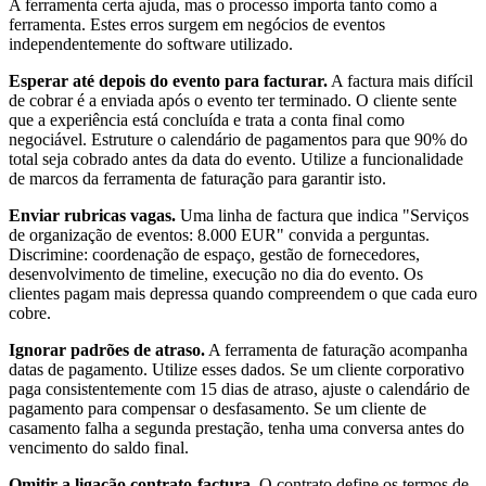
A ferramenta certa ajuda, mas o processo importa tanto como a
ferramenta. Estes erros surgem em negócios de eventos
independentemente do software utilizado.
Esperar até depois do evento para facturar.
A factura mais difícil
de cobrar é a enviada após o evento ter terminado. O cliente sente
que a experiência está concluída e trata a conta final como
negociável. Estruture o calendário de pagamentos para que 90% do
total seja cobrado antes da data do evento. Utilize a funcionalidade
de marcos da ferramenta de faturação para garantir isto.
Enviar rubricas vagas.
Uma linha de factura que indica "Serviços
de organização de eventos: 8.000 EUR" convida a perguntas.
Discrimine: coordenação de espaço, gestão de fornecedores,
desenvolvimento de timeline, execução no dia do evento. Os
clientes pagam mais depressa quando compreendem o que cada euro
cobre.
Ignorar padrões de atraso.
A ferramenta de faturação acompanha
datas de pagamento. Utilize esses dados. Se um cliente corporativo
paga consistentemente com 15 dias de atraso, ajuste o calendário de
pagamento para compensar o desfasamento. Se um cliente de
casamento falha a segunda prestação, tenha uma conversa antes do
vencimento do saldo final.
Omitir a ligação contrato-factura.
O contrato define os termos de