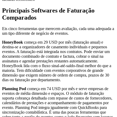
Principais Softwares de Faturação
Comparados
Eis cinco ferramentas que merecem avaliação, cada uma adequada a
um tipo diferente de negócio de eventos.
HoneyBook
começa em 29 USD por mês (faturação anual) e
destina-se a organizadores de casamento individuais e pequenos
eventos. A faturação está integrada nos contratos. Pode enviar um
documento combinado de contrato e factura, cobrar o sinal na
assinatura e agendar prestações restantes automaticamente.
HoneyBook lida com o fluxo sinal-até-saldo-final melhor do que a
maioria. Tem dificuldade com eventos corporativos de grande
dimensão que exigem número de ordem de compra, prazos de 30
dias ou faturação por departamento.
Planning Pod
começa em 74 USD por mês e serve empresas de
eventos de média dimensão e espaços. O módulo de faturação
suporta cobrança detalhada com repasse de custos de fornecedores,
calendários de prestações e acompanhamento de pagamentos por
evento. Planning Pod integra igualmente com QuickBooks para
sincronização contabilística. É uma das poucas ferramentas que
cobre tanto a gestão de eventos como o lado financeiro sem lacunas