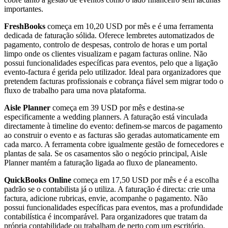
importantes.
FreshBooks
começa em 10,20 USD por mês e é uma ferramenta
dedicada de faturação sólida. Oferece lembretes automatizados de
pagamento, controlo de despesas, controlo de horas e um portal
limpo onde os clientes visualizam e pagam facturas online. Não
possui funcionalidades específicas para eventos, pelo que a ligação
evento-factura é gerida pelo utilizador. Ideal para organizadores que
pretendem facturas profissionais e cobrança fiável sem migrar todo o
fluxo de trabalho para uma nova plataforma.
Aisle Planner
começa em 39 USD por mês e destina-se
especificamente a wedding planners. A faturação está vinculada
directamente à timeline do evento: definem-se marcos de pagamento
ao construir o evento e as facturas são geradas automaticamente em
cada marco. A ferramenta cobre igualmente gestão de fornecedores e
plantas de sala. Se os casamentos são o negócio principal, Aisle
Planner mantém a faturação ligada ao fluxo de planeamento.
QuickBooks Online
começa em 17,50 USD por mês e é a escolha
padrão se o contabilista já o utiliza. A faturação é directa: crie uma
factura, adicione rubricas, envie, acompanhe o pagamento. Não
possui funcionalidades específicas para eventos, mas a profundidade
contabilística é incomparável. Para organizadores que tratam da
própria contabilidade ou trabalham de perto com um escritório,