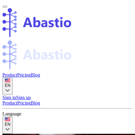
Product
Pricing
Blog
EN
Sign in
Sign up
Product
Pricing
Blog
Language
EN