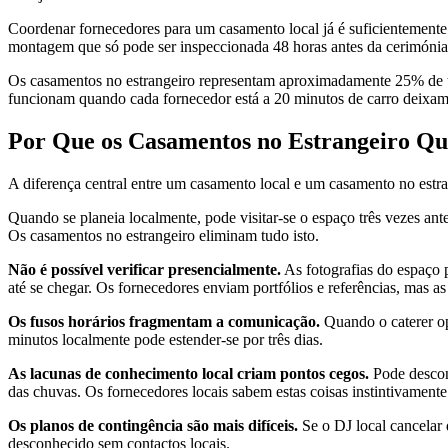
Coordenar fornecedores para um casamento local já é suficientemente
montagem que só pode ser inspeccionada 48 horas antes da cerimónia, 
Os casamentos no estrangeiro representam aproximadamente 25% de t
funcionam quando cada fornecedor está a 20 minutos de carro deixam 
Por Que os Casamentos no Estrangeiro Q
A diferença central entre um casamento local e um casamento no estrang
Quando se planeia localmente, pode visitar-se o espaço três vezes ant
Os casamentos no estrangeiro eliminam tudo isto.
Não é possível verificar presencialmente.
As fotografias do espaço p
até se chegar. Os fornecedores enviam portfólios e referências, mas a
Os fusos horários fragmentam a comunicação.
Quando o caterer op
minutos localmente pode estender-se por três dias.
As lacunas de conhecimento local criam pontos cegos.
Pode desconh
das chuvas. Os fornecedores locais sabem estas coisas instintivamente
Os planos de contingência são mais difíceis.
Se o DJ local cancelar 
desconhecido sem contactos locais.