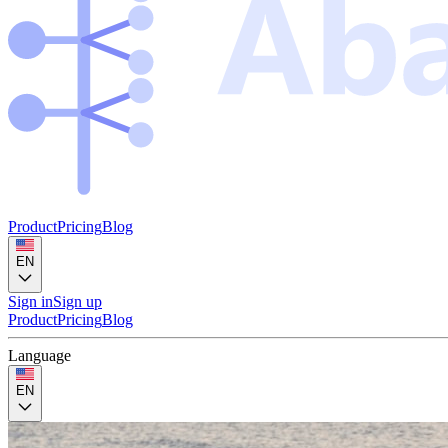
Product
Pricing
Blog
EN
Sign in
Sign up
Product
Pricing
Blog
Language
EN