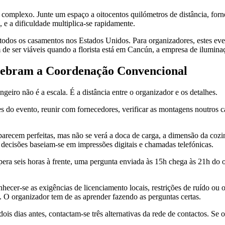
 complexo. Junte um espaço a oitocentos quilómetros de distância, fo
e a dificuldade multiplica-se rapidamente.
odos os casamentos nos Estados Unidos. Para organizadores, estes ev
de ser viáveis quando a florista está em Cancún, a empresa de ilumina
uebram a Coordenação Convencional
eiro não é a escala. É a distância entre o organizador e os detalhes.
es do evento, reunir com fornecedores, verificar as montagens noutros ca
arecem perfeitas, mas não se verá a doca de carga, a dimensão da cozin
s decisões baseiam-se em impressões digitais e chamadas telefónicas.
era seis horas à frente, uma pergunta enviada às 15h chega às 21h do
ecer-se as exigências de licenciamento locais, restrições de ruído ou o
. O organizador tem de as aprender fazendo as perguntas certas.
dois dias antes, contactam-se três alternativas da rede de contactos. S