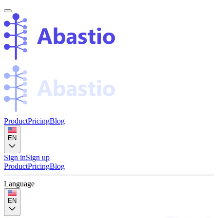
Product
Pricing
Blog
EN
Sign in
Sign up
Product
Pricing
Blog
Language
EN