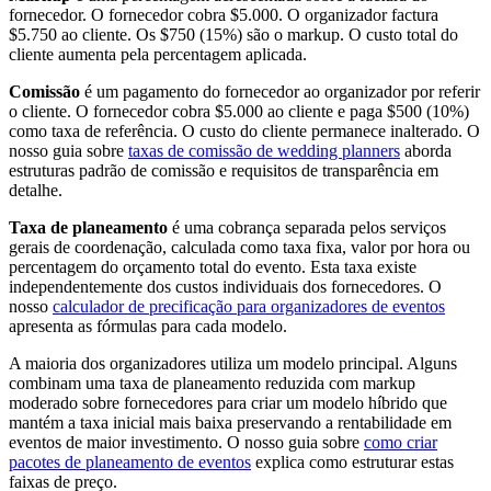
fornecedor. O fornecedor cobra $5.000. O organizador factura
$5.750 ao cliente. Os $750 (15%) são o markup. O custo total do
cliente aumenta pela percentagem aplicada.
Comissão
é um pagamento do fornecedor ao organizador por referir
o cliente. O fornecedor cobra $5.000 ao cliente e paga $500 (10%)
como taxa de referência. O custo do cliente permanece inalterado. O
nosso guia sobre
taxas de comissão de wedding planners
aborda
estruturas padrão de comissão e requisitos de transparência em
detalhe.
Taxa de planeamento
é uma cobrança separada pelos serviços
gerais de coordenação, calculada como taxa fixa, valor por hora ou
percentagem do orçamento total do evento. Esta taxa existe
independentemente dos custos individuais dos fornecedores. O
nosso
calculador de precificação para organizadores de eventos
apresenta as fórmulas para cada modelo.
A maioria dos organizadores utiliza um modelo principal. Alguns
combinam uma taxa de planeamento reduzida com markup
moderado sobre fornecedores para criar um modelo híbrido que
mantém a taxa inicial mais baixa preservando a rentabilidade em
eventos de maior investimento. O nosso guia sobre
como criar
pacotes de planeamento de eventos
explica como estruturar estas
faixas de preço.