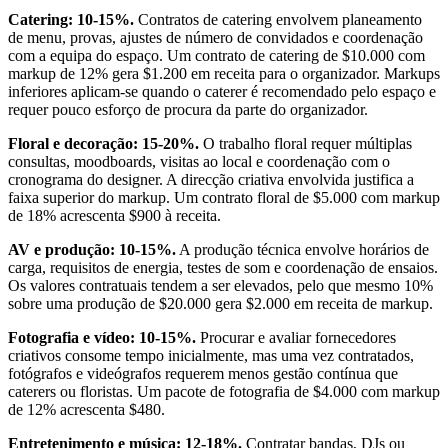
Catering: 10-15%.
Contratos de catering envolvem planeamento
de menu, provas, ajustes de número de convidados e coordenação
com a equipa do espaço. Um contrato de catering de $10.000 com
markup de 12% gera $1.200 em receita para o organizador. Markups
inferiores aplicam-se quando o caterer é recomendado pelo espaço e
requer pouco esforço de procura da parte do organizador.
Floral e decoração: 15-20%.
O trabalho floral requer múltiplas
consultas, moodboards, visitas ao local e coordenação com o
cronograma do designer. A direcção criativa envolvida justifica a
faixa superior do markup. Um contrato floral de $5.000 com markup
de 18% acrescenta $900 à receita.
AV e produção: 10-15%.
A produção técnica envolve horários de
carga, requisitos de energia, testes de som e coordenação de ensaios.
Os valores contratuais tendem a ser elevados, pelo que mesmo 10%
sobre uma produção de $20.000 gera $2.000 em receita de markup.
Fotografia e vídeo: 10-15%.
Procurar e avaliar fornecedores
criativos consome tempo inicialmente, mas uma vez contratados,
fotógrafos e videógrafos requerem menos gestão contínua que
caterers ou floristas. Um pacote de fotografia de $4.000 com markup
de 12% acrescenta $480.
Entretenimento e música: 12-18%.
Contratar bandas, DJs ou