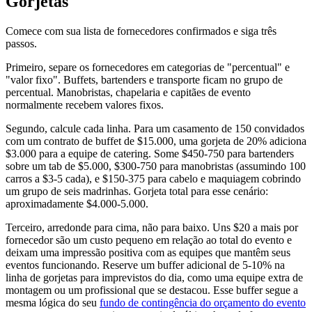
Gorjetas
Comece com sua lista de fornecedores confirmados e siga três
passos.
Primeiro, separe os fornecedores em categorias de "percentual" e
"valor fixo". Buffets, bartenders e transporte ficam no grupo de
percentual. Manobristas, chapelaria e capitães de evento
normalmente recebem valores fixos.
Segundo, calcule cada linha. Para um casamento de 150 convidados
com um contrato de buffet de $15.000, uma gorjeta de 20% adiciona
$3.000 para a equipe de catering. Some $450-750 para bartenders
sobre um tab de $5.000, $300-750 para manobristas (assumindo 100
carros a $3-5 cada), e $150-375 para cabelo e maquiagem cobrindo
um grupo de seis madrinhas. Gorjeta total para esse cenário:
aproximadamente $4.000-5.000.
Terceiro, arredonde para cima, não para baixo. Uns $20 a mais por
fornecedor são um custo pequeno em relação ao total do evento e
deixam uma impressão positiva com as equipes que mantêm seus
eventos funcionando. Reserve um buffer adicional de 5-10% na
linha de gorjetas para imprevistos do dia, como uma equipe extra de
montagem ou um profissional que se destacou. Esse buffer segue a
mesma lógica do seu
fundo de contingência do orçamento do evento