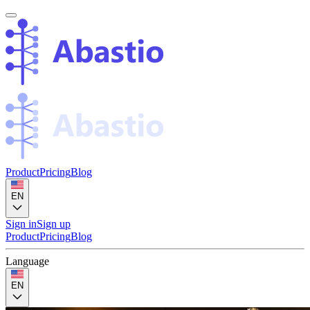
Product
Pricing
Blog
EN
Sign in
Sign up
Product
Pricing
Blog
Language
EN