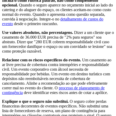
Inclua-o como rubrica padrão, não como complemento
opcional.
Quando o seguro aparece no orçamento inicial ao lado do
catering e do aluguer do espaço, os clientes aceitam-no como custo
normal do evento. Quando o apresenta como questão separada,
convida à negociação. Integre-o no
detalhamento de custos do
evento
desde o primeiro rascunho.
Use valores absolutos, não percentagens.
Dizer a um cliente que o
casamento de 36.000 EUR precisa de "2% para seguros" soa
abstrato. Dizer que "280 EUR cobrem responsabilidade civil caso
um fornecedor danifique o espaço ou um convidado se lesione" soa
como proteção razoável.
Relacione com os riscos específicos do evento.
Um casamento ao
ar livre precisa de cobertura contra intempéries e responsabilidade
civil. Um evento corporativo com álcool necessita de
responsabilidade por bebidas. Um evento em destino turístico com
depósitos não reembolsáveis necessita de cobertura de
cancelamento. Alinhe a recomendação ao que pode efetivamente
correr mal no evento do cliente. O
processo de planeamento de
contingência
deve identificar estes riscos antes de cotar a apólice.
Explique o que o seguro não substitui.
O seguro cobre perdas
financeiras decorrentes de eventos específicos. Não substitui uma
lista de fornecedores de reserva, um plano de contingência para
intempéries ou cláusulas contratuais que protejam o sinal. O seguro