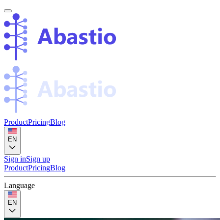
Product
Pricing
Blog
EN
Sign in
Sign up
Product
Pricing
Blog
Language
EN