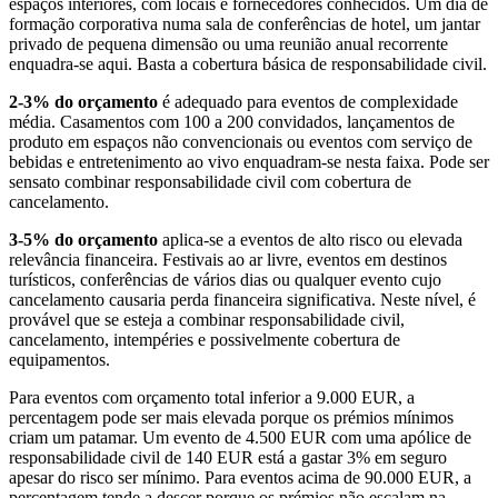
espaços interiores, com locais e fornecedores conhecidos. Um dia de
formação corporativa numa sala de conferências de hotel, um jantar
privado de pequena dimensão ou uma reunião anual recorrente
enquadra-se aqui. Basta a cobertura básica de responsabilidade civil.
2-3% do orçamento
é adequado para eventos de complexidade
média. Casamentos com 100 a 200 convidados, lançamentos de
produto em espaços não convencionais ou eventos com serviço de
bebidas e entretenimento ao vivo enquadram-se nesta faixa. Pode ser
sensato combinar responsabilidade civil com cobertura de
cancelamento.
3-5% do orçamento
aplica-se a eventos de alto risco ou elevada
relevância financeira. Festivais ao ar livre, eventos em destinos
turísticos, conferências de vários dias ou qualquer evento cujo
cancelamento causaria perda financeira significativa. Neste nível, é
provável que se esteja a combinar responsabilidade civil,
cancelamento, intempéries e possivelmente cobertura de
equipamentos.
Para eventos com orçamento total inferior a 9.000 EUR, a
percentagem pode ser mais elevada porque os prémios mínimos
criam um patamar. Um evento de 4.500 EUR com uma apólice de
responsabilidade civil de 140 EUR está a gastar 3% em seguro
apesar do risco ser mínimo. Para eventos acima de 90.000 EUR, a
percentagem tende a descer porque os prémios não escalam na