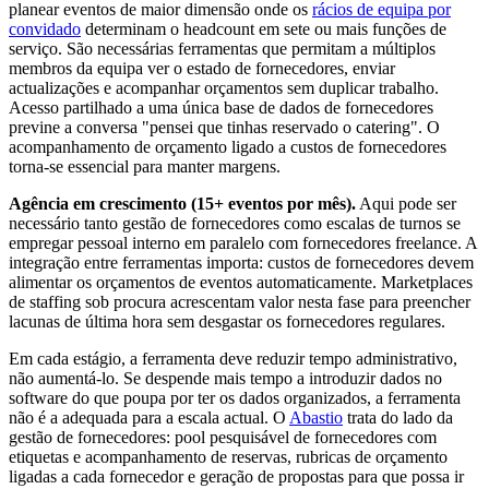
planear eventos de maior dimensão onde os
rácios de equipa por
convidado
determinam o headcount em sete ou mais funções de
serviço. São necessárias ferramentas que permitam a múltiplos
membros da equipa ver o estado de fornecedores, enviar
actualizações e acompanhar orçamentos sem duplicar trabalho.
Acesso partilhado a uma única base de dados de fornecedores
previne a conversa "pensei que tinhas reservado o catering". O
acompanhamento de orçamento ligado a custos de fornecedores
torna-se essencial para manter margens.
Agência em crescimento (15+ eventos por mês).
Aqui pode ser
necessário tanto gestão de fornecedores como escalas de turnos se
empregar pessoal interno em paralelo com fornecedores freelance. A
integração entre ferramentas importa: custos de fornecedores devem
alimentar os orçamentos de eventos automaticamente. Marketplaces
de staffing sob procura acrescentam valor nesta fase para preencher
lacunas de última hora sem desgastar os fornecedores regulares.
Em cada estágio, a ferramenta deve reduzir tempo administrativo,
não aumentá-lo. Se despende mais tempo a introduzir dados no
software do que poupa por ter os dados organizados, a ferramenta
não é a adequada para a escala actual. O
Abastio
trata do lado da
gestão de fornecedores: pool pesquisável de fornecedores com
etiquetas e acompanhamento de reservas, rubricas de orçamento
ligadas a cada fornecedor e geração de propostas para que possa ir