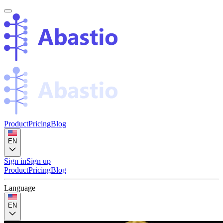
Product
Pricing
Blog
EN
Sign in
Sign up
Product
Pricing
Blog
Language
EN